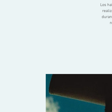
Los ha
reali
duran
n