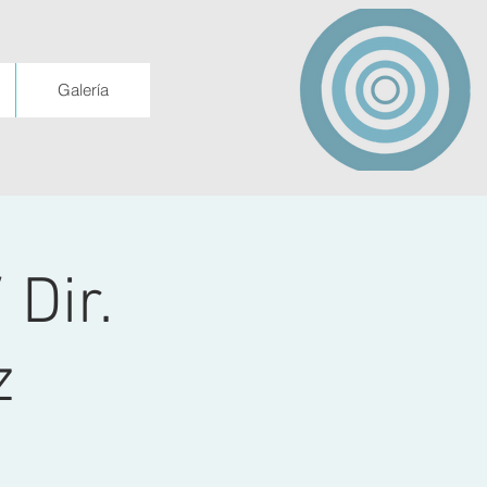
Galería
 Dir.
z