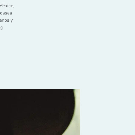
México,
scasea
anos y
eg