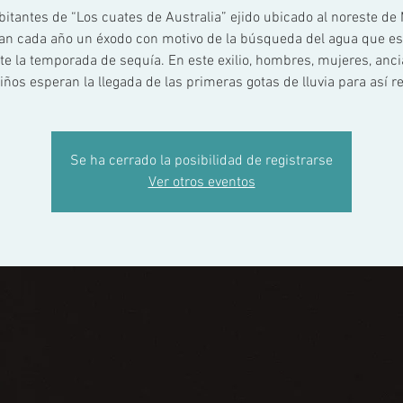
bitantes de “Los cuates de Australia” ejido ubicado al noreste de 
zan cada año un éxodo con motivo de la búsqueda del agua que e
te la temporada de sequía. En este exilio, hombres, mujeres, anci
iños esperan la llegada de las primeras gotas de lluvia para así r
Se ha cerrado la posibilidad de registrarse
Ver otros eventos