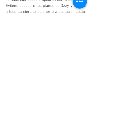
Evilene descubre los planes de Ozzy y ordena 
a todo su ejército detenerlo a cualquier costo. 
Es así…
Mostrar más
Compartir este evento