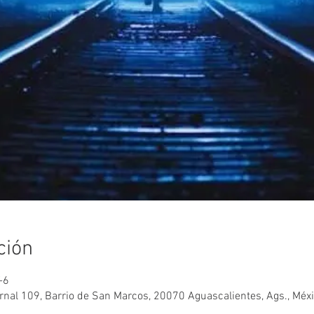
ción
-6
rnal 109, Barrio de San Marcos, 20070 Aguascalientes, Ags., Méx