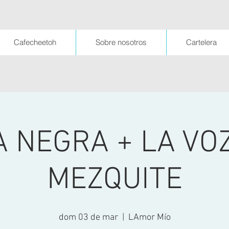
Cafecheetoh
Sobre nosotros
Cartelera
 NEGRA + LA VO
MEZQUITE
dom 03 de mar
  |  
LAmor Mío