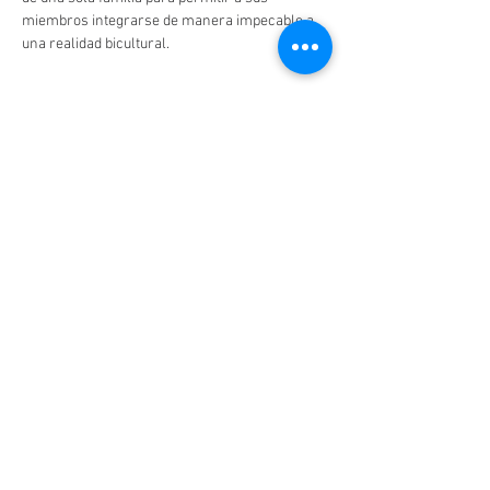
miembros integrarse de manera impecable a 
una realidad bicultural.
Entradas
Venta finalizada
Tipo de entrada
Boleto
Leer más
Precio
$60.00
+$9.60 IVA