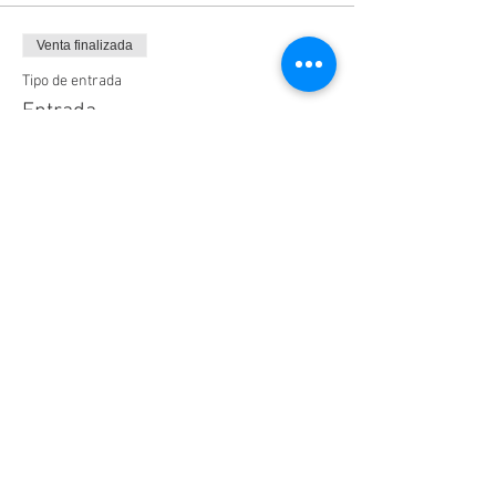
Venta finalizada
Tipo de entrada
Entrada
Precio
$58.00
IVA incluido
Compartir este evento
© 2021 by Cinema Nubo.